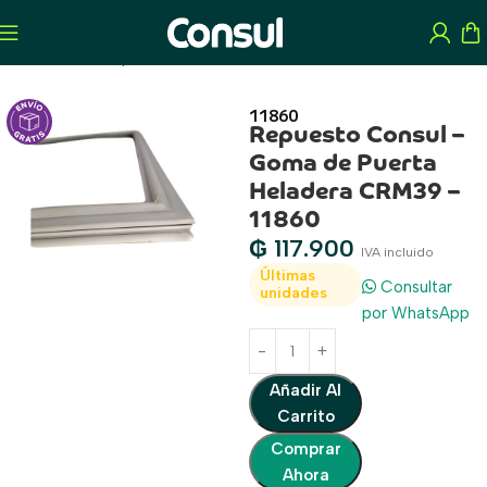
Inicio
Tienda
Repuestos
Climatización
11860
Repuesto Consul –
Goma de Puerta
Heladera CRM39 –
11860
₲
117.900
IVA incluido
Últimas
Consultar
unidades
por WhatsApp
Añadir Al
Carrito
Comprar
Ahora