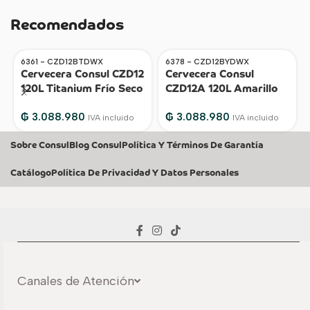
Recomendados
6361 - CZD12BTDWX
6378 - CZD12BYDWX
Cervecera Consul CZD12
Cervecera Consul
120L Titanium Frío Seco
CZD12A 120L Amarillo
AGOTADO
AGOTADO
– 6361
Frío Seco – 6378
₲
3.088.980
₲
3.088.980
IVA incluido
IVA incluido
Sobre Consul
Blog Consul
Política Y Términos De Garantía
Catálogo
Política De Privacidad Y Datos Personales
Canales de Atención